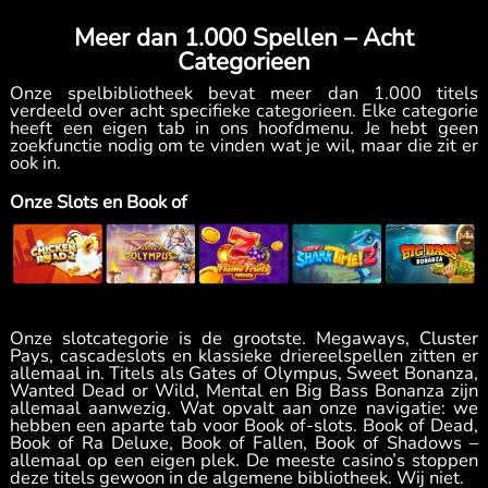
Meer dan 1.000 Spellen – Acht
Categorieen
Onze spelbibliotheek bevat meer dan 1.000 titels
verdeeld over acht specifieke categorieen. Elke categorie
heeft een eigen tab in ons hoofdmenu. Je hebt geen
zoekfunctie nodig om te vinden wat je wil, maar die zit er
ook in.
Onze Slots en Book of
Onze slotcategorie is de grootste. Megaways, Cluster
Pays, cascadeslots en klassieke driereelspellen zitten er
allemaal in. Titels als Gates of Olympus, Sweet Bonanza,
Wanted Dead or Wild, Mental en Big Bass Bonanza zijn
allemaal aanwezig. Wat opvalt aan onze navigatie: we
hebben een aparte tab voor Book of-slots. Book of Dead,
Book of Ra Deluxe, Book of Fallen, Book of Shadows –
allemaal op een eigen plek. De meeste casino’s stoppen
deze titels gewoon in de algemene bibliotheek. Wij niet.