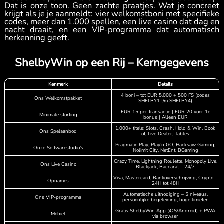
Dat is onze toon. Geen zachte praatjes. Wat je concreet
krijgt als je je aanmeldt: vier welkomstboni met specifieke
codes, meer dan 1.000 spellen, een live casino dat dag en
nacht draait, en een VIP-programma dat automatisch
herkenning geeft.
ShelbyWin op een Rij – Kerngegevens
Kenmerk
Details
4 boni – tot EUR 5.000 + 500 FS (codes
Ons Welkomstpakket
SHELBY1 t/m SHELBY4)
EUR 15 per transactie | EUR 20 voor 1e
Minimale storting
bonus | Alleen EUR
1.000+ titels: Slots, Crash, Hold & Win, Book
Ons Spelaanbod
of, Live Dealer, Tables
Pragmatic Play, Play’n GO, Hacksaw Gaming,
Onze Softwarestudio’s
Nolimit City, NetEnt, BGaming
Betalingen
Crazy Time, Lightning Roulette, Monopoly Live,
Ons Live Casino
Blackjack, Baccarat – 24/7
Visa, Mastercard, Bankoverschrijving, Crypto –
Opnames
24H tot 48H
Automatische uitnodiging – 5 niveaus,
Ons VIP-programma
persoonlijke begeleiding, hoge limieten
Gratis ShelbyWin App (iOS/Android) + PWA
Mobiel
via browser