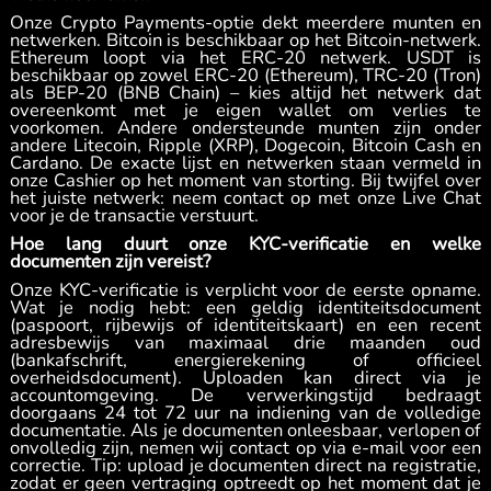
Onze Crypto Payments-optie dekt meerdere munten en
netwerken. Bitcoin is beschikbaar op het Bitcoin-netwerk.
Ethereum loopt via het ERC-20 netwerk. USDT is
beschikbaar op zowel ERC-20 (Ethereum), TRC-20 (Tron)
als BEP-20 (BNB Chain) – kies altijd het netwerk dat
overeenkomt met je eigen wallet om verlies te
voorkomen. Andere ondersteunde munten zijn onder
andere Litecoin, Ripple (XRP), Dogecoin, Bitcoin Cash en
Cardano. De exacte lijst en netwerken staan vermeld in
onze Cashier op het moment van storting. Bij twijfel over
het juiste netwerk: neem contact op met onze Live Chat
voor je de transactie verstuurt.
Hoe lang duurt onze KYC-verificatie en welke
documenten zijn vereist?
Onze KYC-verificatie is verplicht voor de eerste opname.
Wat je nodig hebt: een geldig identiteitsdocument
(paspoort, rijbewijs of identiteitskaart) en een recent
adresbewijs van maximaal drie maanden oud
(bankafschrift, energierekening of officieel
overheidsdocument). Uploaden kan direct via je
accountomgeving. De verwerkingstijd bedraagt
doorgaans 24 tot 72 uur na indiening van de volledige
documentatie. Als je documenten onleesbaar, verlopen of
onvolledig zijn, nemen wij contact op via e-mail voor een
correctie. Tip: upload je documenten direct na registratie,
zodat er geen vertraging optreedt op het moment dat je