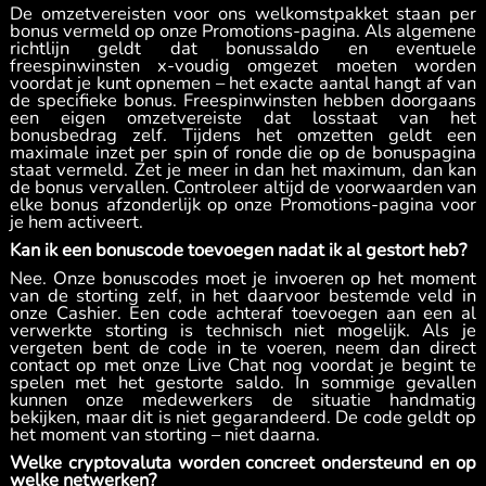
De omzetvereisten voor ons welkomstpakket staan per
bonus vermeld op onze Promotions-pagina. Als algemene
richtlijn geldt dat bonussaldo en eventuele
freespinwinsten x-voudig omgezet moeten worden
voordat je kunt opnemen – het exacte aantal hangt af van
de specifieke bonus. Freespinwinsten hebben doorgaans
een eigen omzetvereiste dat losstaat van het
bonusbedrag zelf. Tijdens het omzetten geldt een
maximale inzet per spin of ronde die op de bonuspagina
staat vermeld. Zet je meer in dan het maximum, dan kan
de bonus vervallen. Controleer altijd de voorwaarden van
elke bonus afzonderlijk op onze Promotions-pagina voor
je hem activeert.
Kan ik een bonuscode toevoegen nadat ik al gestort heb?
Nee. Onze bonuscodes moet je invoeren op het moment
van de storting zelf, in het daarvoor bestemde veld in
onze Cashier. Een code achteraf toevoegen aan een al
verwerkte storting is technisch niet mogelijk. Als je
vergeten bent de code in te voeren, neem dan direct
contact op met onze Live Chat nog voordat je begint te
spelen met het gestorte saldo. In sommige gevallen
kunnen onze medewerkers de situatie handmatig
bekijken, maar dit is niet gegarandeerd. De code geldt op
het moment van storting – niet daarna.
Welke cryptovaluta worden concreet ondersteund en op
welke netwerken?