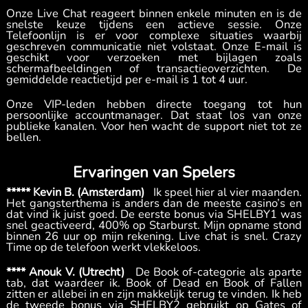
Onze Live Chat reageert binnen enkele minuten en is de
snelste keuze tijdens een actieve sessie. Onze
Telefoonlijn is er voor complexe situaties waarbij
geschreven communicatie niet volstaat. Onze E-mail is
geschikt voor verzoeken met bijlagen zoals
schermafbeeldingen of transactieoverzichten. De
gemiddelde reactietijd per e-mail is 1 tot 4 uur.
Onze VIP-leden hebben directe toegang tot hun
persoonlijke accountmanager. Dat staat los van onze
publieke kanalen. Voor hen wacht de support niet tot ze
bellen.
Ervaringen van Spelers
***** Kevin B. (Amsterdam)
Ik speel hier al vier maanden.
Het gangsterthema is anders dan de meeste casino’s en
dat vind ik juist goed. De eerste bonus via SHELBY1 was
snel geactiveerd, 400% op Starburst. Mijn opname stond
binnen 26 uur op mijn rekening. Live chat is snel. Crazy
Time op de telefoon werkt vlekkeloos.
**** Anouk V. (Utrecht)
De Book of-categorie als aparte
tab, dat waardeer ik. Book of Dead en Book of Fallen
zitten er allebei in en zijn makkelijk terug te vinden. Ik heb
de tweede bonus via SHELBY2 gebruikt op Gates of