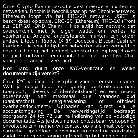
Onze Crypto Payments-optie dekt meerdere munten en
netwerken. Bitcoin is beschikbaar op het Bitcoin-netwerk.
Ethereum loopt via het ERC-20 netwerk. USDT is
beschikbaar op zowel ERC-20 (Ethereum), TRC-20 (Tron)
als BEP-20 (BNB Chain) – kies altijd het netwerk dat
overeenkomt met je eigen wallet om verlies te
voorkomen. Andere ondersteunde munten zijn onder
andere Litecoin, Ripple (XRP), Dogecoin, Bitcoin Cash en
Cardano. De exacte lijst en netwerken staan vermeld in
onze Cashier op het moment van storting. Bij twijfel over
het juiste netwerk: neem contact op met onze Live Chat
voor je de transactie verstuurt.
Hoe lang duurt onze KYC-verificatie en welke
documenten zijn vereist?
Onze KYC-verificatie is verplicht voor de eerste opname.
Wat je nodig hebt: een geldig identiteitsdocument
(paspoort, rijbewijs of identiteitskaart) en een recent
adresbewijs van maximaal drie maanden oud
(bankafschrift, energierekening of officieel
overheidsdocument). Uploaden kan direct via je
accountomgeving. De verwerkingstijd bedraagt
doorgaans 24 tot 72 uur na indiening van de volledige
documentatie. Als je documenten onleesbaar, verlopen of
onvolledig zijn, nemen wij contact op via e-mail voor een
correctie. Tip: upload je documenten direct na registratie,
zodat er geen vertraging optreedt op het moment dat je