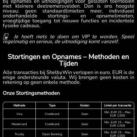
bij opnames en uitnodigingen voor gesloten toernooien
met kleinere deelnemersvelden. Don is ons hoogste
niveau: geen standaardlimieten meer, individueel
onderhandelde stortings- en opnamelimieten,
vroegtijdige toegang tot nieuwe functies en incidentele
fysieke cadeaus.
🂫 Je hoeft niets te doen om VIP te worden. Speel
regelmatig en serieus, de uitnodiging komt vanzelf.
Stortingen en Opnames – Methoden en
Tijden
Alle transacties bij ShelbyWin verlopen in euro. EUR is de
enige ondersteunde valuta. Wij brengen geen kosten in
rekening op geen enkele methode.
Onze Stortingsmethoden
Methode
Type
Kosten
Limiet per transactie
Min. EUR 15 – Max.
Visa
Creditcard
Geen
EUR 1.000
Min. EUR 15 – Max.
Mastercard
Creditcard
Geen
EUR 1.000
Min. EUR 15 – Max.
Trustly
Open Banking
Geen
EUR 1.000