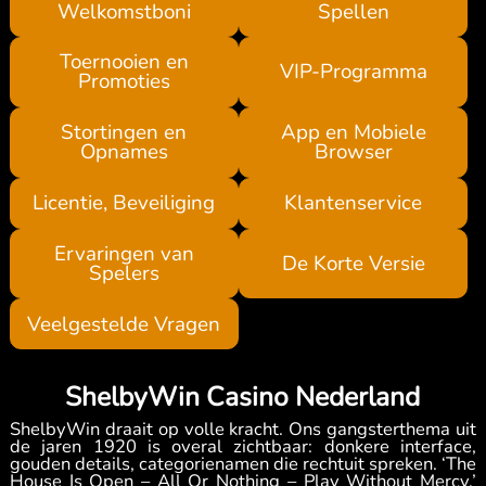
Welkomstboni
Spellen
Toernooien en
VIP-Programma
Live Casino
Promoties
Stortingen en
App en Mobiele
Opnames
Browser
Licentie, Beveiliging
Klantenservice
Ervaringen van
De Korte Versie
Spelers
Veelgestelde Vragen
ShelbyWin Casino Nederland
ShelbyWin draait op volle kracht. Ons gangsterthema uit
de jaren 1920 is overal zichtbaar: donkere interface,
Toernooien
gouden details, categorienamen die rechtuit spreken. ‘The
House Is Open – All Or Nothing – Play Without Mercy.’