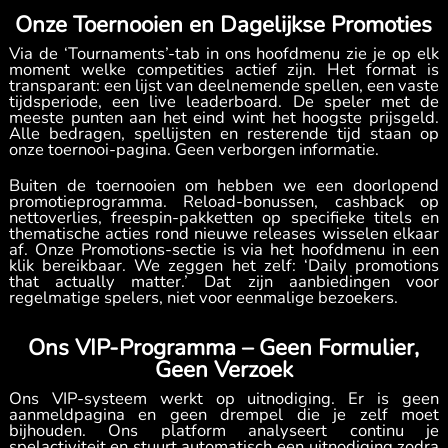
Onze Toernooien en Dagelijkse Promoties
Via de ‘Tournaments’-tab in ons hoofdmenu zie je op elk
moment welke competities actief zijn. Het format is
transparant: een lijst van deelnemende spellen, een vaste
tijdsperiode, een live leaderboard. De speler met de
meeste punten aan het eind wint het hoogste prijsgeld.
Alle bedragen, spellijsten en resterende tijd staan op
onze toernooi-pagina. Geen verborgen informatie.
Buiten de toernooien om hebben we een doorlopend
promotieprogramma. Reload-bonussen, cashback op
nettoverlies, freespin-pakketten op specifieke titels en
thematische acties rond nieuwe releases wisselen elkaar
af. Onze Promotions-sectie is via het hoofdmenu in een
klik bereikbaar. We zeggen het zelf: ‘Daily promotions
that actually matter.’ Dat zijn aanbiedingen voor
regelmatige spelers, niet voor eenmalige bezoekers.
Ons VIP-Programma – Geen Formulier,
Geen Verzoek
Ons VIP-systeem werkt op uitnodiging. Er is geen
aanmeldpagina en geen drempel die je zelf moet
bijhouden. Ons platform analyseert continu je
spelactiviteit en stuurt automatisch een uitnodiging zodra