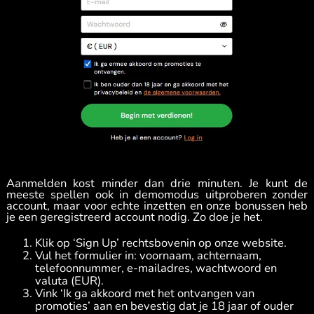
Aanmelden kost minder dan drie minuten. Je kunt de
meeste spellen ook in demomodus uitproberen zonder
account, maar voor echte inzetten en onze bonussen heb
je een geregistreerd account nodig. Zo doe je het.
Klik op ‘Sign Up’ rechtsbovenin op onze website.
Vul het formulier in: voornaam, achternaam,
telefoonnummer, e-mailadres, wachtwoord en
valuta (EUR).
Vink ‘Ik ga akkoord met het ontvangen van
promoties’ aan en bevestig dat je 18 jaar of ouder