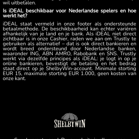
wil uitbetalen.
Is iDEAL beschikbaar voor Nederlandse spelers en hoe
werkt het?
iDEAL staat vermeld in onze footer als ondersteunde
betaalmethode. De beschikbaarheid kan echter variëren
afhankelijk van je land en je bank. Als iDEAL niet direct
zichtbaar is in onze Cashier, raden we aan om Trustly te
gebruiken als alternatief – dat is ook direct bankieren en
wordt breed ondersteund door Nederlandse banken,
waaronder ING, ABN AMRO, Rabobank en SNS. Trustly
werkt via dezelfde principes als iDEAL: je logt in op je
online bankieren, bevestigt de betaling en het bedrag
staat direct op je ShelbyWin-account. Minimale storting
EUR 15, maximale storting EUR 1.000, geen kosten van
onze kant.