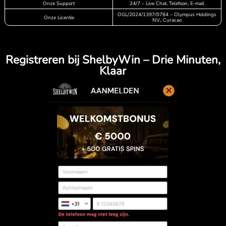
Onze Support
24/7 – Live Chat, Telefoon, E-mail
OGL/2024/1397/0784 – Olympus Holdings
Onze Licentie
N.V., Curacao
Registreren bij ShelbyWin – Drie Minuten,
Klaar