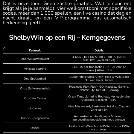
Dat is onze toon. Geen zachte praatjes. Wat je concreet
krijgt als je je aanmeldt: vier welkomstboni met specifieke
codes, meer dan 1.000 spellen, een live casino dat dag en
nacht draait, en een VIP-programma dat automatisch
herkenning geeft.
ShelbyWin op een Rij – Kerngegevens
Kenmerk
Details
4 boni – tot EUR 5.000 + 500 FS (codes
Ons Welkomstpakket
SHELBY1 t/m SHELBY4)
EUR 15 per transactie | EUR 20 voor 1e
Minimale storting
bonus | Alleen EUR
1.000+ titels: Slots, Crash, Hold & Win, Book
Ons Spelaanbod
of, Live Dealer, Tables
Pragmatic Play, Play’n GO, Hacksaw Gaming,
Onze Softwarestudio’s
Nolimit City, NetEnt, BGaming
Betalingen
Crazy Time, Lightning Roulette, Monopoly Live,
Ons Live Casino
Blackjack, Baccarat – 24/7
Visa, Mastercard, Bankoverschrijving, Crypto –
Opnames
24H tot 48H
Automatische uitnodiging – 5 niveaus,
Ons VIP-programma
persoonlijke begeleiding, hoge limieten
Gratis ShelbyWin App (iOS/Android) + PWA
Mobiel
via browser