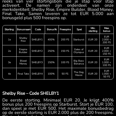
reeks van vier stortingsboni die je stap voor stap
activeert. De namen zijn onderdeel van onze
merkidentiteit: Shelby Rise, Empire Builder, Blood Money,
Final Take. Samen leveren ze tot EUR 5.000 aan
bonusgeld plus 500 freespins op.
Min.
Max.
Storting
Bonusnaam
Code
Bonus%
Freespins
Spel
storting
bonus
EUR
Shelby
1e
SHELBY1
400%
200 FS
Starburst
EUR 20
2.000 +
Rise
200 FS
EUR
Empire
Gates of
2e
SHELBY2
250%
150 FS
EUR 20
2.000 +
Builder
Olympus
150 FS
EUR
Blood
Big Bass
3e
SHELBY3
150%
100 FS
EUR 20
1.000 +
Money
Bonanza
100 FS
EUR
The Dog
4e
Final Take
SHELBY4
100%
50 FS
EUR 20
1.000 +
House
50 FS
Shelby Rise – Code SHELBY1
De eerste storting. Minimaal EUR 20. Je krijgt 400%
bonus plus 200 freespins op Starburst. Stort je EUR 100,
dan speel je met EUR 500. Het maximale bonusbedrag
op de eerste storting is EUR 2.000 plus de 200 freespins.