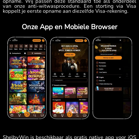
opname. Wij passen deze standaard toe als onderdeel
van onze anti-witwasprocedure. Een storting via Visa
koppelt je eerste opname aan diezelfde Visa-rekening.
Onze App en Mobiele Browser
ShelbyWin is beschikbaar als gratis native app voor iOS