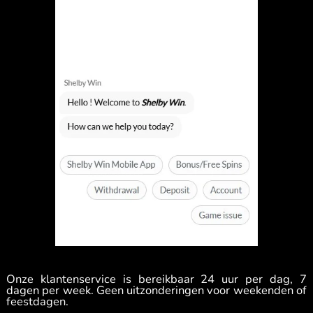
Onze klantenservice is bereikbaar 24 uur per dag, 7
dagen per week. Geen uitzonderingen voor weekenden of
feestdagen.